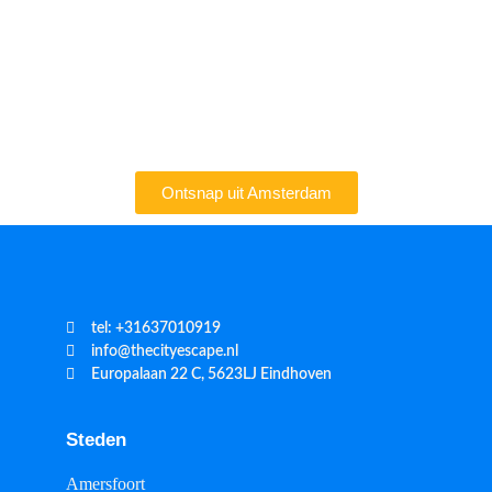
Ontsnap uit Amsterdam
tel: +31637010919
info@thecityescape.nl
Europalaan 22 C, 5623LJ Eindhoven
Steden
Amersfoort