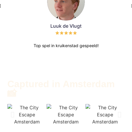
Luuk de Vlugt
Top spel in kruikenstad gespeeld!
Het
stad
lee
verha
Captured in Amsterdam
📸